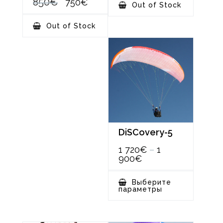
Первоначальная
Текущая
850
€
750
€
Out of Stock
цена
цена:
составляла
750€.
Out of Stock
850€.
DiSCovery-5
1 720
€
–
1
Диапазон
900
€
цен:
1
Этот
Выберите
720€
товар
параметры
–
имеет
1
несколько
вариаций.
900€
Опции