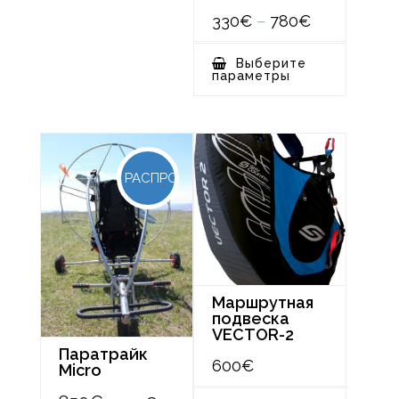
Диапазон
330
€
–
780
€
цен:
330€
Этот
Выберите
–
товар
параметры
780€
имеет
несколько
вариаций.
Опции
можно
выбрать
на
странице
РАСПРОДАЖА!
товара.
Маршрутная
подвеска
VECTOR-2
Паратрайк
600
€
Micro