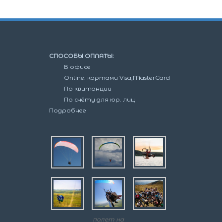
на
товара.
странице
товара.
СПОСОБЫ ОПЛАТЫ:
В офисе
Online: картами Visa,MasterCard
По квитанции
По счёту для юр. лиц
Подробнее
полет на