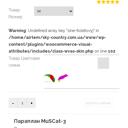
цен:
Рейтинг
Товар
1
5.00
из 5 на
Размер
основе
560€
опроса
Warning
: Undefined array key "sine-fioletovyj" in
1
пользователя
–
/home/airtem/sky-country.com.ua/www/wp-
content/plugins/woocommerce-visual-
1
attributes/includes/class-wvas-skin.php
on line
102
Товар Цветовая
700€
схема
Количество
Купить сейчас
товара
MuSCat-
Параплан MuSCat-3
3