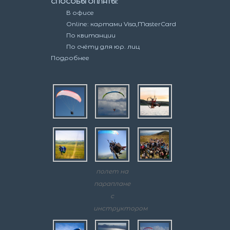
СПОСОБЫ ОПЛАТЫ:
В офисе
Online: картами Visa,MasterCard
По квитанции
По счёту для юр. лиц
Подробнее
полет на
параплане
с
инструктором