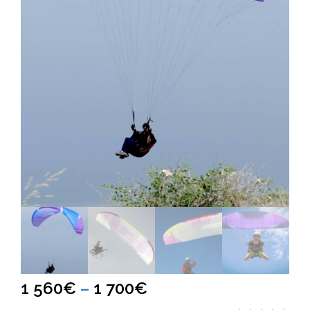
Диапазон
1 560
€
–
1 700
€