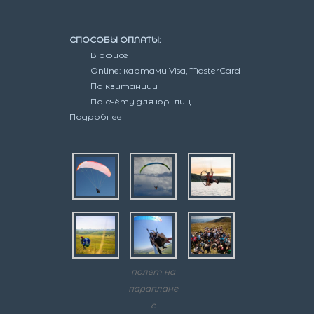
СПОСОБЫ ОПЛАТЫ:
В офисе
Online: картами Visa,MasterCard
По квитанции
По счёту для юр. лиц
Подробнее
полет на
параплане
с