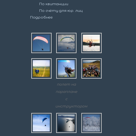
По квитанции
По счёту для юр. лиц
Подробнее
полет на
параплане
с
инструктором