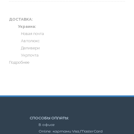
ДОСТАВКА:
Украина:
Новая почта
Автолюкс
Деливери
Укрпочта
Подробнее
СПОСОБЫ ОПЛАТЫ:
В офисе
Online: картами Visa,MasterCard