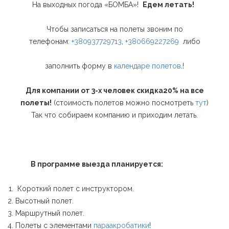
На выходных погода «БОМБА»!
Едем летать!
Чтобы записаться на полеты звоним по
телефонам:
+380937729713
,
+380669227269
либо
заполнить форму в
календаре полетов
.!
Для компании от 3-х человек скидка
20% на все
полеты!
(стоимость полетов можно посмотреть
тут
)
Так что собираем компанию и приходим летать.
В программе выезда планируется:
Короткий полет с инструктором.
Высотный полет.
Маршрутный полет.
Полеты с элементами
параакробатики
!