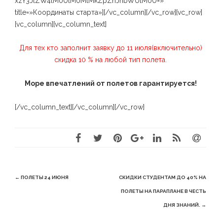
xzY3JlZW4lM0UlM0MlMkZpZnJhbWUlM0U=»
title=»Координаты старта»][/vc_column][/vc_row][vc_row]
[vc_column][vc_column_text]
Для тех кто заполнит заявку до 11 июля(включительно)
скидка 10 % на любой тип полета.
Море впечатлений от полетов гарантируется!
[/vc_column_text][/vc_column][/vc_row]
Post
←
ПОЛЕТЫ 24 ИЮНЯ
СКИДКИ СТУДЕНТАМ ДО 40% НА
navigation
ПОЛЕТЫ НА ПАРАПЛАНЕ В ЧЕСТЬ
ДНЯ ЗНАНИЙ.
→