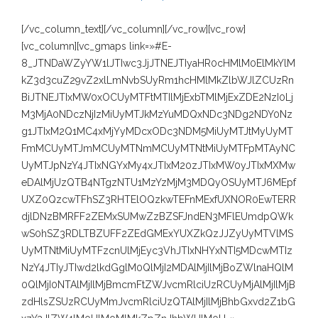
[/vc_column_text][/vc_column][/vc_row][vc_row]
[vc_column][vc_gmaps link=»#E-
8_JTNDaWZyYW1lJTIwc3JjJTNEJTIyaHR0cHMlM0ElMkYlM
kZ3d3cuZ29vZ2xlLmNvbSUyRm1hcHMlMkZlbWJlZCUzRn
BiJTNEJTIxMW0xOCUyMTFtMTIlMjExbTMlMjExZDE2NzI0Lj
M3MjA0NDczNjIzMiUyMTJkMzYuMDQxNDc3NDg2NDY0Nz
g1JTIxM2Q1MC4xMjYyMDcxODc3NDM5MiUyMTJtMyUyMT
FmMCUyMTJmMCUyMTNmMCUyMTNtMiUyMTFpMTAyNC
UyMTJpNzY4JTIxNGYxMy4xJTIxM20zJTIxMW0yJTIxMXMw
eDAlMjUzQTB4NTgzNTU1MzYzMjM3MDQyOSUyMTJ6MEpf
UXZ0QzcwTFhSZ3RHTElOQzkwTEFnMExfUXNOR0EwTERR
djlDNzBMRFF2ZEMxSUMwZzBZSFJndEN3MFlEUmdpQWk
wS0hSZ3RDLTBZUFF2ZEdGMExYUXZkQzJJZyUyMTVlMS
UyMTNtMiUyMTFzcnUlMjEyc3VhJTIxNHYxNTI5MDcwMTIz
NzY4JTIyJTIwd2lkdGglM0QlMjI2MDAlMjIlMjBoZWlnaHQlM
0QlMjI0NTAlMjIlMjBmcmFtZWJvcmRlciUzRCUyMjAlMjIlMjB
zdHlsZSUzRCUyMmJvcmRlciUzQTAlMjIlMjBhbGxvd2Z1bG