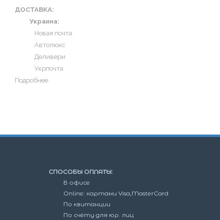
ДОСТАВКА:
Украина:
Новая почта
Автолюкс
Деливери
Укрпочта
Подробнее
СПОСОБЫ ОПЛАТЫ:
В офисе
Online: картами Visa,MasterCard
По квитанции
По счёту для юр. лиц