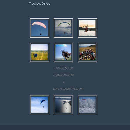
Подробнее
полет на
параплане
с
инструктором