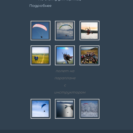
Подробнее
полет на
параплане
с
инструктором