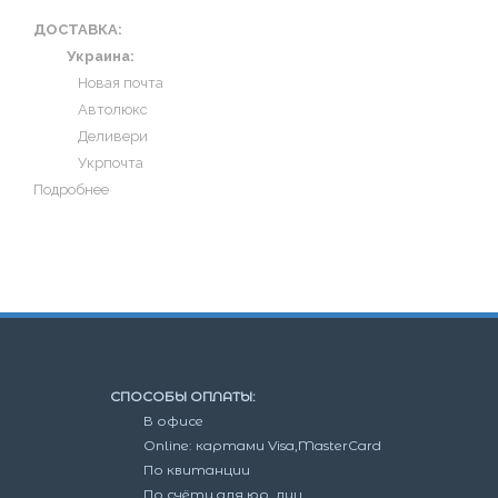
ДОСТАВКА:
Украина:
Новая почта
Автолюкс
Деливери
Укрпочта
Подробнее
СПОСОБЫ ОПЛАТЫ:
В офисе
Online: картами Visa,MasterCard
По квитанции
По счёту для юр. лиц