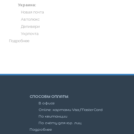
Украина:
Новая почта
Автолюкс
Деливери
Укрпочта
Подробнее
СПОСОБЫ ОПЛАТЫ:
В офисе
Online: картами Visa,MasterCard
По квитанции
По счёту для юр. лиц
Подробнее