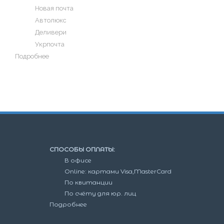
Новая почта
Автолюкс
Деливери
Укрпочта
Подробнее
СПОСОБЫ ОПЛАТЫ:
В офисе
Online: картами Visa,MasterCard
По квитанции
По счёту для юр. лиц
Подробнее