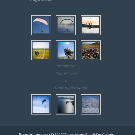
полет на
параплане
с
инструктором
Все права защищены © 2017 Парапланерный клуб Sky-Country.