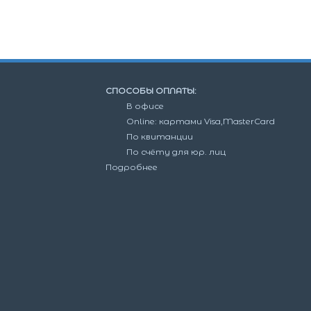
СПОСОБЫ ОПЛАТЫ:
В офисе
Online: картами Visa,MasterCard
По квитанции
По счёту для юр. лиц
Подробнее