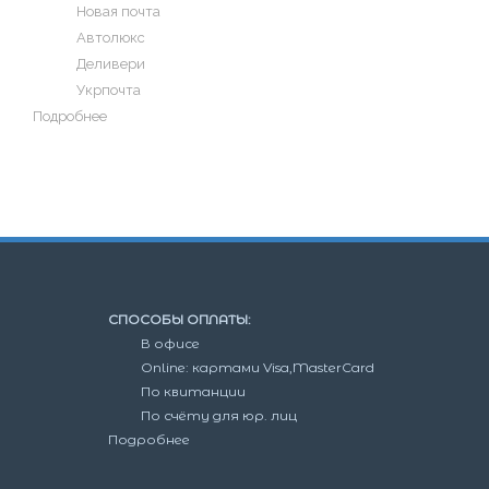
Новая почта
Автолюкс
Деливери
Укрпочта
Подробнее
СПОСОБЫ ОПЛАТЫ:
В офисе
Online: картами Visa,MasterCard
По квитанции
По счёту для юр. лиц
Подробнее